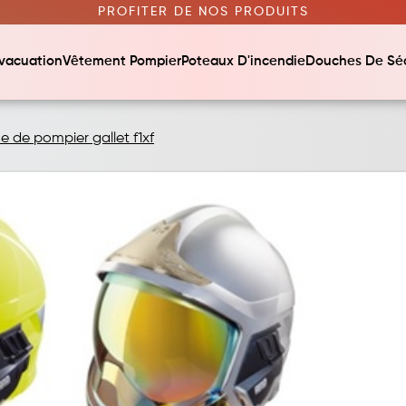
PROFITER DE NOS PRODUITS
vacuation
Vêtement Pompier
Poteaux D'incendie
Douches De Séc
e de pompier gallet f1xf