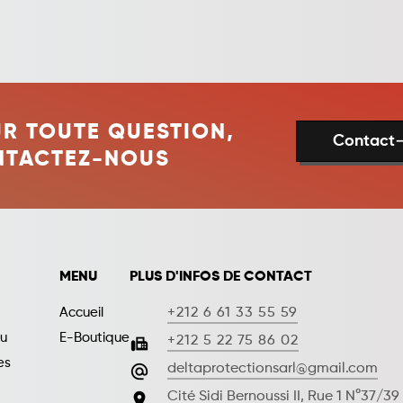
R TOUTE QUESTION,
Contact
trending
NTACTEZ-NOUS
MENU
PLUS D'INFOS DE CONTACT
Accueil
+212 6 61 33 55 59
u
E-Boutique
fax
+212 5 22 75 86 02
es
alternate_email
deltaprotectionsarl@gmail.com
place
Cité Sidi Bernoussi II, Rue 1 N°37