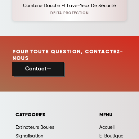
Combiné Douche Et Lave-Yeux De Sécurité
DELTA PROTECTION
POUR TOUTE QUESTION, CONTACTEZ-
NOUS
Contact
trending_flat
CATEGORIES
MENU
Extincteurs Boules
Accueil
Signalisation
E-Boutique