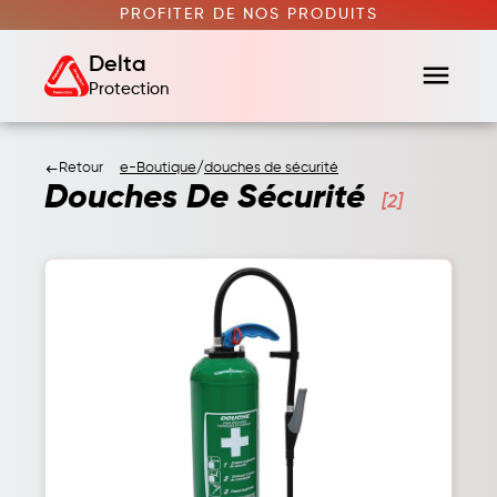
PROFITER DE NOS PRODUITS
Delta
menu
Protection
Retour
e-Boutique
/
douches de sécurité
keyboard_backspace
Douches De Sécurité
[2]