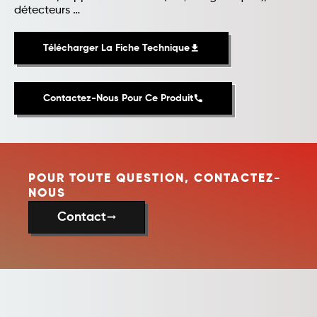
détecteurs …
Télécharger La Fiche Technique
file_download
Contactez-Nous Pour Ce Produit
phone
POUR TOUTE QUESTION, CONTACTEZ-
NOUS
Contact
trending_flat