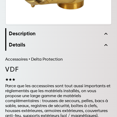
expand_less
Description
expand_less
Details
Accessoires
•
Delta Protection
VDF
star
star
star
Parce que les accessoires sont tout aussi importants et
réglementés que les matériels installés, on vous
propose une large gamme de matériels
complémentaires : trousses de secours, pelles, bacs à
sable, seaux, registres de sécurité, boîtes à clefs,
housses extérieures, armoires extérieures, couvertures
anti-feu, supports extérieurs (sol / magnétiques),