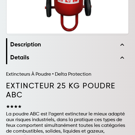
expand_less
Description
expand_less
Details
Extincteurs À Poudre
•
Delta Protection
EXTINCTEUR 25 KG POUDRE
ABC
star
star
star
star
La poudre ABC est l’agent extincteur le mieux adapté
aux risques industriels, dans la pratique ces types de
feux comportent simultanément toutes les catégories
de combustibles, solides, liquides et gazeux,