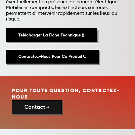
éventuellement en présence de courant électrique.
Mobiles et compacts, les extincteurs sur roues
permettent d’intervenir rapidement sur les lieux du
risque.
Télécharger La Fiche Technique
file_download
Contactez-Nous Pour Ce Produit
phone
POUR TOUTE QUESTION, CONTACTEZ-
NOUS
Contact
trending_flat