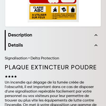
expand_less
Description
expand_less
Details
Signalisation
•
Delta Protection
PLAQUE EXTINCTEUR POUDRE
star
star
star
star
Un incendie qui dégage de la fumée créée de
l'obscurité, il est important dans ce cas de disposer
d'une signalisation repérable facilement par votre
personnel ou vos visiteurs pour leur permettre de
trouver au plus vite les équipements de lutte contre
l'incendie. On met à votre disposition une gamme de