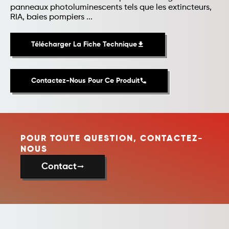
panneaux photoluminescents tels que les extincteurs,
RIA, baies pompiers ...
Télécharger La Fiche Technique
file_download
Contactez-Nous Pour Ce Produit
phone
POUR TOUTE QUESTION, CONTACTEZ-
NOUS
Contact
trending_flat