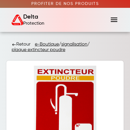
PROFITER DE NOS PRODUITS
Delta
menu
Protection
Retour
e-Boutique
/
signalisation
/
keyboard_backspace
plaque extincteur poudre